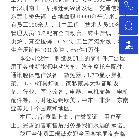
ꂅ
回到顶部
于深圳南山，后搬迁到经济发达，交通使利的
东莞市桥头镇，占地面积10000余平方米。现
ꁗ
有员工150余人，其中工程，技术人员10名，
13662240789
管理人员10名配有全自动台压铸生产线，中
央炉，真空压铸，CNC加工生产流水线，年
ꀥ
QQ客服
生产压铸件1000多吨，cnc件1万件。
本公司设计，制造及加工的零部件广泛应
微信二维码
用于各种新能源电动汽车、汽车摩托车配件、
通讯腔体电信设备，散热器，LED显示屏框
架;、LED灯具灯饰，家私家具大型音响设
备、行业、医疗设备，电器、电机支架，电机
配件等。同时还远销欧美，中东，非洲，东南
亚等几十个国家和地区。
本厂宗旨:质量上来，信誉保证、用户至
上。完善的售前售后服务是我们永远的承诺。
我厂全体员工竭诚欢迎全国各地朋友光临